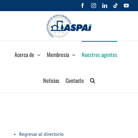
Saltar
Facebook
Instagram
LinkedIn
Tiktok
You
al
contenido
Acerca de
Membresía
Nuestros agentes
Noticias
Contacto
Regresar al directorio