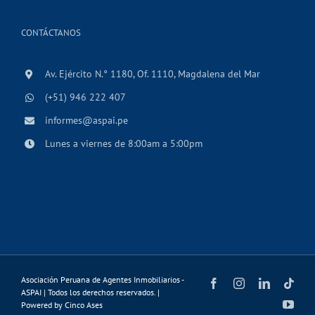
CONTÁCTANOS
Av. Ejército N.° 1180, Of. 1110, Magdalena del Mar
(+51) 946 222 407
informes@aspai.pe
Lunes a viernes de 8:00am a 5:00pm
Asociación Peruana de Agentes Inmobiliarios -
Facebook
Instagram
LinkedIn
Tikt
ASPAI | Todos los derechos reservados. |
You
Powered by
Cinco Ases