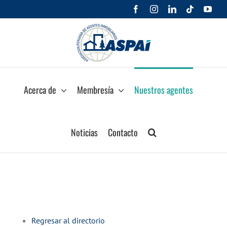
Saltar
Facebook
Instagram
LinkedIn
Tiktok
You
al
contenido
Acerca de
Membresía
Nuestros agentes
Noticias
Contacto
Regresar al directorio