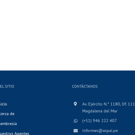
EL SITIO
CONTÁCTANOS
nicio
Av. Ejército N.° 1180, Of. 111
Magdalena del Mar
cerca de
(+51) 946 222 407
embresía
informes@aspai.pe
uestros Agentes