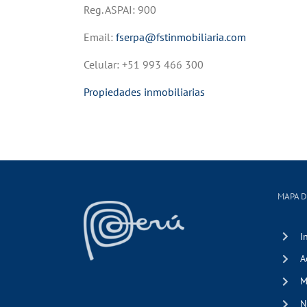
Reg. ASPAI: 900
Email:
fserpa@fstinmobiliaria.com
Celular: +51 993 466 300
Propiedades inmobiliarias
MAPA D
I
A
M
N