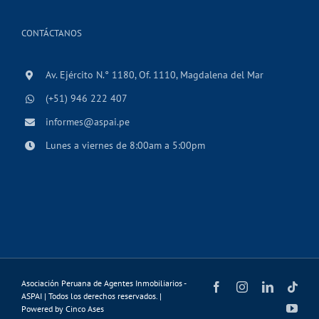
CONTÁCTANOS
Av. Ejército N.° 1180, Of. 1110, Magdalena del Mar
(+51) 946 222 407
informes@aspai.pe
Lunes a viernes de 8:00am a 5:00pm
Asociación Peruana de Agentes Inmobiliarios -
Facebook
Instagram
LinkedIn
Tikt
ASPAI | Todos los derechos reservados. |
You
Powered by
Cinco Ases