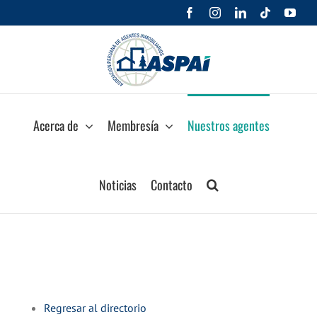
Saltar
Facebook
Instagram
LinkedIn
Tiktok
You
al
contenido
Acerca de
Membresía
Nuestros agentes
Noticias
Contacto
Regresar al directorio