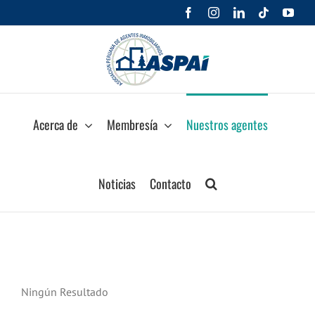
Saltar
Facebook
Instagram
LinkedIn
Tiktok
You
al
contenido
Acerca de
Membresía
Nuestros agentes
Noticias
Contacto
Ningún Resultado