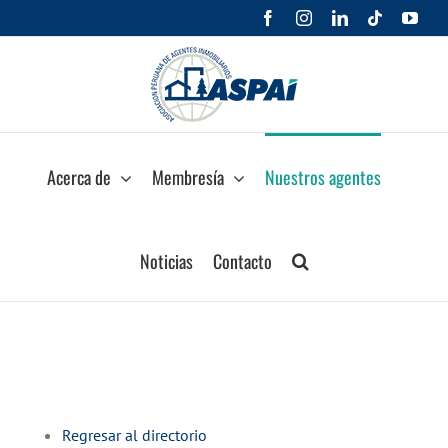
Saltar
Facebook
Instagram
LinkedIn
Tiktok
You
al
contenido
Acerca de
Membresía
Nuestros agentes
Noticias
Contacto
Regresar al directorio