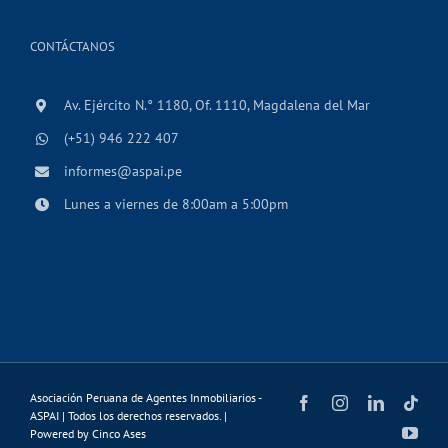
CONTÁCTANOS
Av. Ejército N.° 1180, Of. 1110, Magdalena del Mar
(+51) 946 222 407
informes@aspai.pe
Lunes a viernes de 8:00am a 5:00pm
Asociación Peruana de Agentes Inmobiliarios -
Facebook
Instagram
LinkedIn
Tikt
ASPAI | Todos los derechos reservados. |
You
Powered by
Cinco Ases