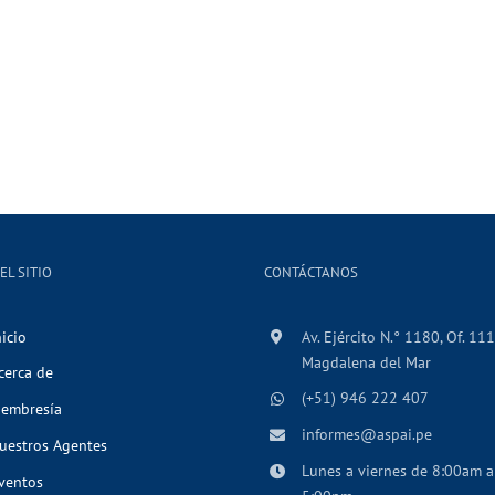
EL SITIO
CONTÁCTANOS
nicio
Av. Ejército N.° 1180, Of. 111
Magdalena del Mar
cerca de
(+51) 946 222 407
embresía
informes@aspai.pe
uestros Agentes
Lunes a viernes de 8:00am a
ventos