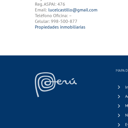
Reg. ASPAI: 476
Email:
lucelcastillo@gmail.com
Teléfono Oficina: –
Celular: 998-500-877
Propiedades inmobiliarias
MAPA D
I
A
M
N
E