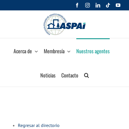
Saltar
Facebook
Instagram
LinkedIn
Tiktok
You
al
contenido
Acerca de
Membresía
Nuestros agentes
Noticias
Contacto
Regresar al directorio