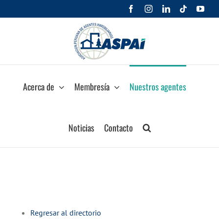
Saltar
Facebook
Instagram
LinkedIn
Tiktok
You
al
contenido
Acerca de
Membresía
Nuestros agentes
Noticias
Contacto
Regresar al directorio