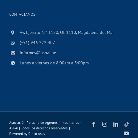
CONTÁCTANOS
Av. Ejército N.° 1180, Of. 1110, Magdalena del Mar
(+51) 946 222 407
informes@aspai.pe
Lunes a viernes de 8:00am a 5:00pm
Asociación Peruana de Agentes Inmobiliarios -
Facebook
Instagram
LinkedIn
Tikt
ASPAI | Todos los derechos reservados. |
You
Powered by
Cinco Ases