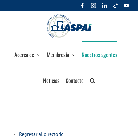
Saltar
Facebook
Instagram
LinkedIn
Tiktok
You
al
contenido
Acerca de
Membresía
Nuestros agentes
Noticias
Contacto
Regresar al directorio