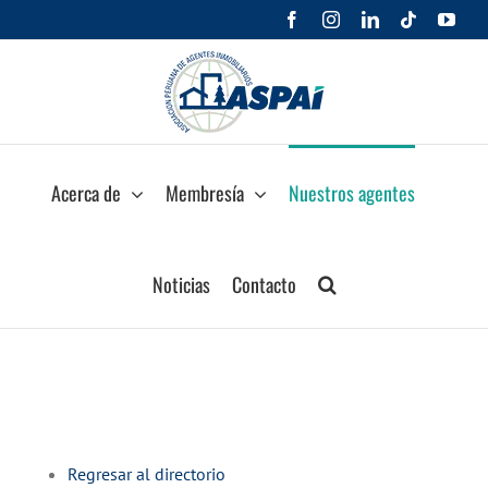
Saltar
Facebook
Instagram
LinkedIn
Tiktok
You
al
contenido
Acerca de
Membresía
Nuestros agentes
Noticias
Contacto
Regresar al directorio