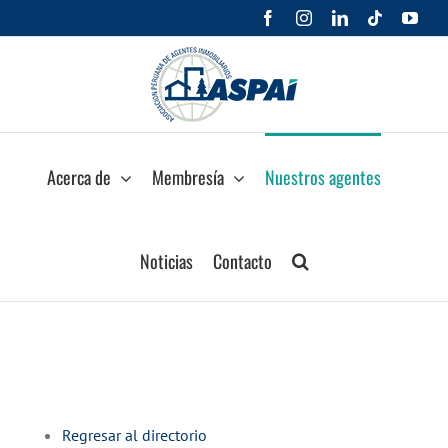
Saltar
Facebook
Instagram
LinkedIn
Tiktok
You
al
contenido
Acerca de
Membresía
Nuestros agentes
Noticias
Contacto
Regresar al directorio