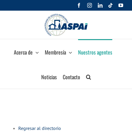
Saltar
Facebook
Instagram
LinkedIn
Tiktok
You
al
contenido
Acerca de
Membresía
Nuestros agentes
Noticias
Contacto
Regresar al directorio