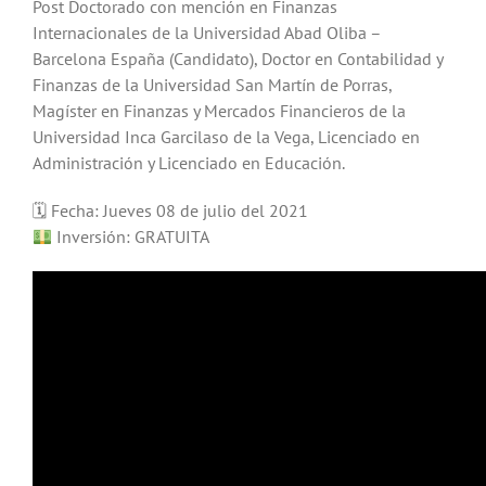
Post Doctorado con mención en Finanzas
Internacionales de la Universidad Abad Oliba –
Barcelona España (Candidato), Doctor en Contabilidad y
Finanzas de la Universidad San Martín de Porras,
Magíster en Finanzas y Mercados Financieros de la
Universidad Inca Garcilaso de la Vega, Licenciado en
Administración y Licenciado en Educación.
🗓 Fecha: Jueves 08 de julio del 2021
Inversión: GRATUITA