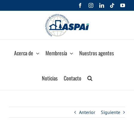
Saltar
Facebook
Instagram
LinkedIn
Tiktok
You
al
contenido
Acerca de
Membresía
Nuestros agentes
Noticias
Contacto
Anterior
Siguiente