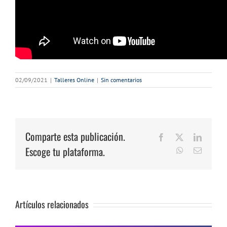
02/09/2021
|
Talleres Online
|
Sin comentarios
Comparte esta publicación.
Facebook
X
LinkedI
Escoge tu plataforma.
WhatsApp
Correo
electrón
Artículos relacionados