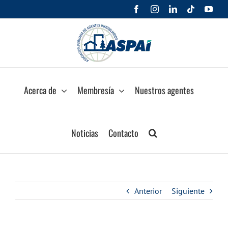
Saltar
Facebook
Instagram
LinkedIn
Tiktok
You
al
contenido
Acerca de
Membresía
Nuestros agentes
Noticias
Contacto
Anterior
Siguiente