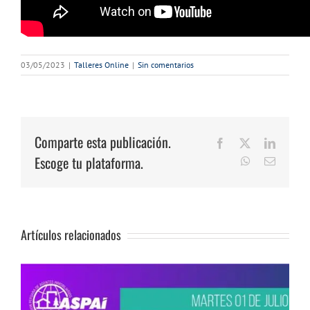
03/05/2023
|
Talleres Online
|
Sin comentarios
Comparte esta publicación.
Facebook
X
LinkedI
Escoge tu plataforma.
WhatsApp
Correo
electrón
Artículos relacionados