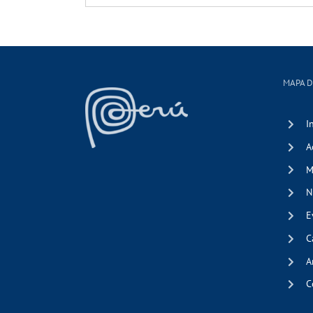
MAPA D
I
A
M
N
E
C
A
C