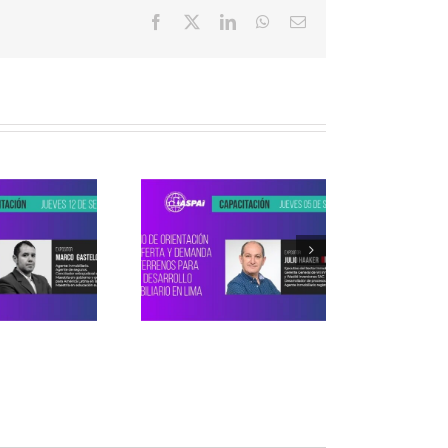
Facebook
X
LinkedIn
WhatsApp
Correo
electrónico
Webinar ASPAI:
ESTUDIO DE
IENTACIÓN DE LA
OFERTA Y
DEMANDA DE
RRENOS PARA EL
DESARROLLO
NMOBILIARIO EN
LIMA