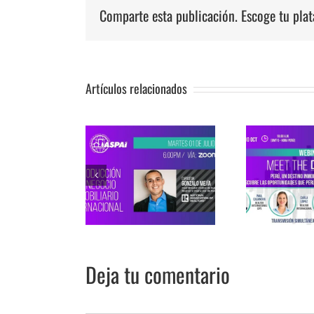
Comparte esta publicación. Escoge tu pla
Artículos relacionados
inar ASPAI:
We
Webinar ASPAI
ODUCCIÓN AL
NUE
Internacional: MEET
NEGOCIO
G
THE R IN PERU
MOBILIARIO
ERNACIONAL
Deja tu comentario