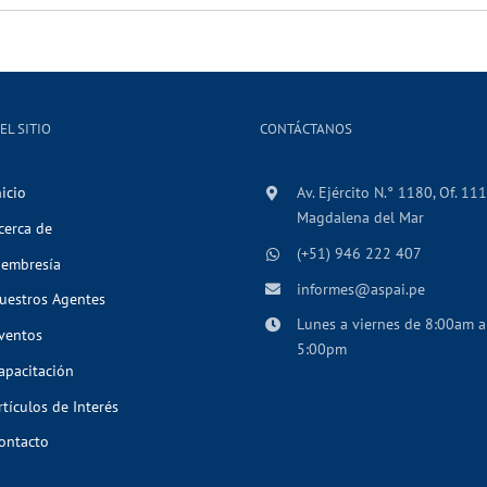
EL SITIO
CONTÁCTANOS
nicio
Av. Ejército N.° 1180, Of. 111
Magdalena del Mar
cerca de
(+51) 946 222 407
embresía
informes@aspai.pe
uestros Agentes
Lunes a viernes de 8:00am a
ventos
5:00pm
apacitación
rtículos de Interés
ontacto