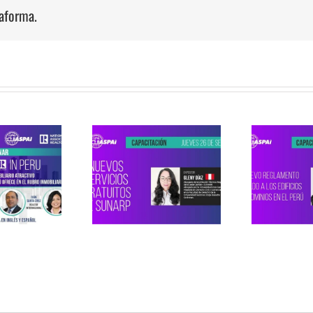
taforma.
Webinar ASPAI: EL
NUEVO
OR
binar ASPAI:
REGLAMENTO
VOS SERVICIOS
APLICADO A LOS
RATUITOS DE
EDIFICIOS Y
TE
SUNARP
CONDOMINIOS EN
EL PERÚ
I