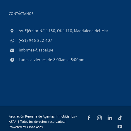
CONTÁCTANOS
Av. Ejército N.° 1180, Of. 1110, Magdalena del Mar
(+51) 946 222 407
informes@aspai.pe
Lunes a viernes de 8:00am a 5:00pm
Asociación Peruana de Agentes Inmobiliarios -
Facebook
Instagram
LinkedIn
Tikt
ASPAI | Todos los derechos reservados. |
You
Powered by
Cinco Ases