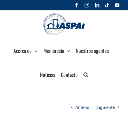
Saltar
Facebook
Instagram
LinkedIn
Tiktok
You
al
contenido
Acerca de
Membresía
Nuestros agentes
Noticias
Contacto
Anterior
Siguiente