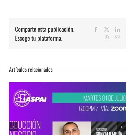
Comparte esta publicación.
Facebook
X
LinkedI
Escoge tu plataforma.
WhatsApp
Correo
electrón
Artículos relacionados
Webinar ASPAI Internacional: MEET THE R IN
PERU