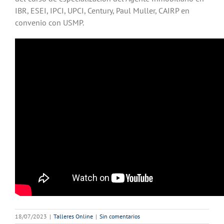
IBR, ESEI, IPCI, UPCI, Century, Paul Muller, CAIRP en
convenio con USMP.
18/07/2023
|
Talleres Online
|
Sin comentarios