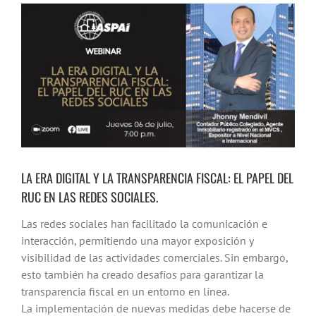
Ver
imagen
más
grande
LA ERA DIGITAL Y LA TRANSPARENCIA FISCAL: EL PAPEL DEL
RUC EN LAS REDES SOCIALES.
Las redes sociales han facilitado la comunicación e
interacción, permitiendo una mayor exposición y
visibilidad de las actividades comerciales. Sin embargo,
esto también ha creado desafíos para garantizar la
transparencia fiscal en un entorno en línea.
La implementación de nuevas medidas debe hacerse de