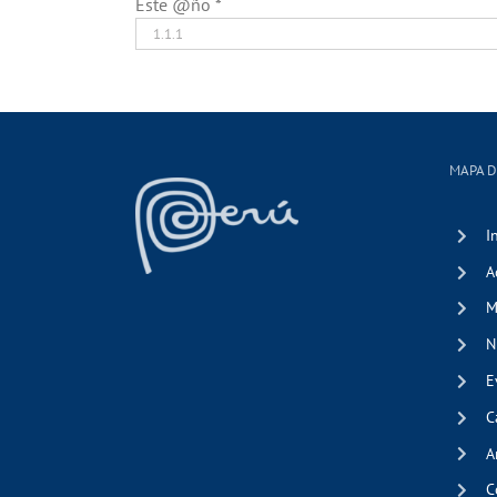
Este @ño
*
MAPA D
I
A
M
N
E
C
A
C