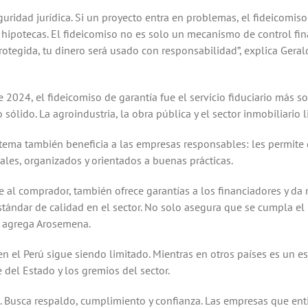
seguridad jurídica. Si un proyecto entra en problemas, el fideicomi
hipotecas. El fideicomiso no es solo un mecanismo de control fina
 protegida, tu dinero será usado con responsabilidad”, explica Ge
e 2024, el fideicomiso de garantía fue el servicio fiduciario más 
sólido. La agroindustria, la obra pública y el sector inmobiliario
tema también beneficia a las empresas responsables: les permite
les, organizados y orientados a buenas prácticas.
ge al comprador, también ofrece garantías a los financiadores y da
stándar de calidad en el sector. No solo asegura que se cumpla e
”, agrega Arosemena.
en el Perú sigue siendo limitado. Mientras en otros países es un es
del Estado y los gremios del sector.
. Busca respaldo, cumplimiento y confianza. Las empresas que en