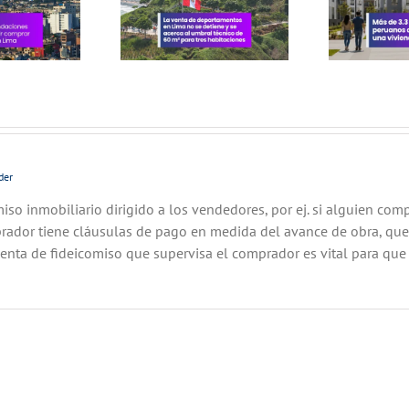
accedieron a una
ral técnico de
vivienda formal
 m² para tres
habitaciones
der
iso inmobiliario dirigido a los vendedores, por ej. si alguien comp
rador tiene cláusulas de pago en medida del avance de obra, que
enta de fideicomiso que supervisa el comprador es vital para que