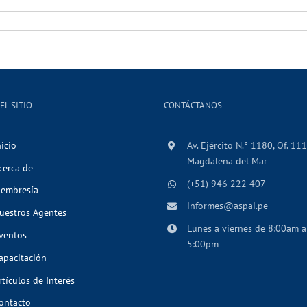
EL SITIO
CONTÁCTANOS
nicio
Av. Ejército N.° 1180, Of. 111
Magdalena del Mar
cerca de
(+51) 946 222 407
embresía
informes@aspai.pe
uestros Agentes
Lunes a viernes de 8:00am a
ventos
5:00pm
apacitación
rtículos de Interés
ontacto