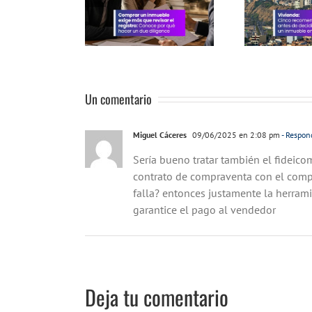
tro: conoce por
comprar un
umb
hacer un due
inmueble en Lima
60
diligence
Un comentario
Miguel Cáceres
09/06/2025 en 2:08 pm
- Respon
Sería bueno tratar también el fideicom
contrato de compraventa con el comp
falla? entonces justamente la herrami
garantice el pago al vendedor
Deja tu comentario