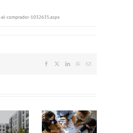
ge-al-comprador-1032635.aspx
Facebook
X
LinkedIn
WhatsApp
Correo
electrónico
Cómo hacer un
tudio de mercado