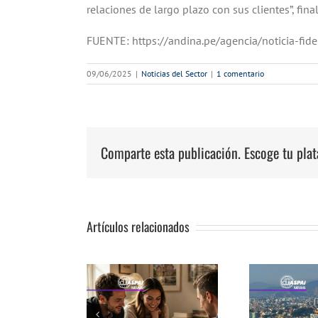
relaciones de largo plazo con sus clientes”, fin
FUENTE: https://andina.pe/agencia/noticia-fi
09/06/2025
|
Noticias del Sector
|
1 comentario
Comparte esta publicación. Escoge tu pla
Artículos relacionados
omprar un
Vivienda: Cinco
dep
ble exige más
recomendaciones
Lim
e revisar el
antes de decidir
y