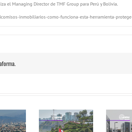
aliza el Managing Director de TMF Group para Perú y Bolivia.
deicomisos-inmobiliarios-como-funciona-esta-herramienta-prote
taforma.
La venta de
artamentos en
Más de 3.3 millones
a no se detiene
de peruanos
es
 se acerca al