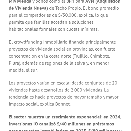
MiVivienda
y bonos como el
BFH
para
AVN
(Adquisición
de Vivienda Nueva)
de Techo Propio. El bono promedio
para el comprador es de S/50.000, explica, lo que
permite que familias accedan a soluciones
habitacionales formales con cuotas mínimas.
El crowdfunding inmobiliario financia principalmente
proyectos de vivienda social en provincias, con fuerte
concentración en la costa norte (Trujillo, Chimbote,
Piura), además de regiones de la selva y, en menor
medida, el sur.
Los proyectos varían en escala: desde conjuntos de 20
viviendas hasta desarrollos de 2.000 viviendas. La
tendencia es hacia proyectos de mayor tamaño y mayor
impacto social, explica Bonnet.
El sector muestra un crecimiento exponencial: en 2024,
Inversiones IO canalizó S/40 millones en préstamos
para proyectos inmobiliarios; en 2025, S/80 millones; y