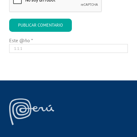
Este @ño
*