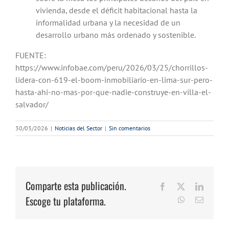
vivienda, desde el déficit habitacional hasta la
informalidad urbana y la necesidad de un
desarrollo urbano más ordenado y sostenible.
FUENTE:
https://www.infobae.com/peru/2026/03/25/chorrillos-
lidera-con-619-el-boom-inmobiliario-en-lima-sur-pero-
hasta-ahi-no-mas-por-que-nadie-construye-en-villa-el-
salvador/
30/03/2026
|
Noticias del Sector
|
Sin comentarios
Comparte esta publicación.
Facebook
X
LinkedI
Escoge tu plataforma.
WhatsApp
Correo
electrón