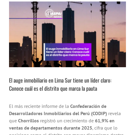
Ver
imagen
más
grande
El auge inmobiliario en Lima Sur tiene un líder claro:
Conoce cuál es el distrito que marca la pauta
El más reciente informe de la
Confederación de
Desarrolladores Inmobiliarios del Perú (CODIP)
revela
que
Chorrillos
registró un crecimiento de
61,9% en
ventas de departamentos durante 2025
, cifra que lo