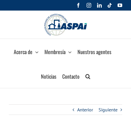
Saltar
Facebook
Instagram
LinkedIn
Tiktok
You
al
contenido
Acerca de
Membresía
Nuestros agentes
Noticias
Contacto
Anterior
Siguiente