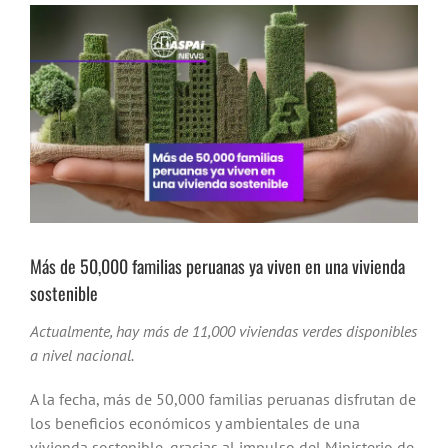
Ver
imagen
más
grande
Más de 50,000 familias peruanas ya viven en una vivienda
sostenible
Actualmente, hay más de 11,000 viviendas verdes disponibles
a nivel nacional.
A la fecha, más de 50,000 familias peruanas disfrutan de
los beneficios económicos y ambientales de una
vivienda sostenible, gracias al impulso del Ministerio de