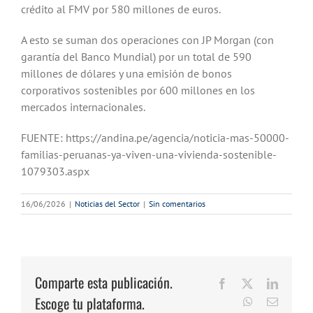
crédito al FMV por 580 millones de euros.
A esto se suman dos operaciones con JP Morgan (con
garantía del Banco Mundial) por un total de 590
millones de dólares y una emisión de bonos
corporativos sostenibles por 600 millones en los
mercados internacionales.
FUENTE: https://andina.pe/agencia/noticia-mas-50000-
familias-peruanas-ya-viven-una-vivienda-sostenible-
1079303.aspx
16/06/2026
|
Noticias del Sector
|
Sin comentarios
Comparte esta publicación.
Facebook
X
LinkedI
Escoge tu plataforma.
WhatsApp
Correo
electrón