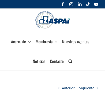
Saltar
Facebook
Instagram
LinkedIn
Tiktok
You
al
contenido
Acerca de
Membresía
Nuestros agentes
Noticias
Contacto
Anterior
Siguiente