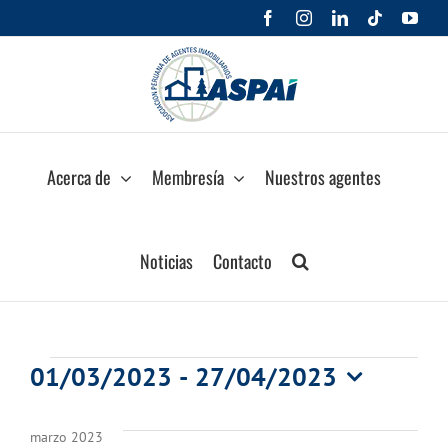
Saltar
Facebook
Instagram
LinkedIn
Tiktok
You
al
contenido
Acerca de
Membresía
Nuestros agentes
Noticias
Contacto
Eventos
01/03/2023
 - 
27/04/2023
Selecciona
la
marzo 2023