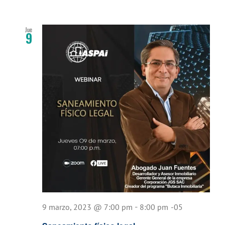
Jue
9
-
9 marzo, 2023 @ 7:00 pm
8:00 pm
-05