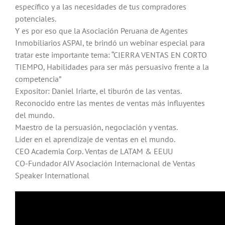
específico y a las necesidades de tus compradores
potenciales.
Y es por eso que la Asociación Peruana de Agentes
Inmobiliarios ASPAI, te brindó un webinar especial para
tratar este importante tema: “CIERRA VENTAS EN CORTO
TIEMPO, Habilidades para ser más persuasivo frente a la
competencia”
Expositor: Daniel Iriarte, el tiburón de las ventas.
Reconocido entre las mentes de ventas más influyentes
del mundo.
Maestro de la persuasión, negociación y ventas.
Líder en el aprendizaje de ventas en el mundo.
CEO Academia Corp. Ventas de LATAM & EEUU
CO-Fundador AIV Asociación Internacional de Ventas
Speaker International