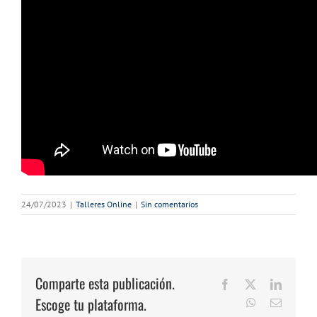
24/07/2023
|
Talleres Online
|
Sin comentarios
Comparte esta publicación.
Facebook
X
LinkedI
Escoge tu plataforma.
WhatsApp
Correo
electrón