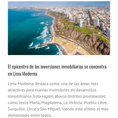
Ver
imagen
más
grande
El epicentro de las inversiones inmobiliarias se concentra
en Lima Moderna
Lima Moderna destaca como una de las áreas más
atractivas para nuevas inversiones en desarrollos
inmobiliarios. Esta región abarca distritos prominentes
como Jesús María, Magdalena, La Victoria, Pueblo Libre,
Surquillo, Lince y San Miguel, siendo este último el más
demandado entre todos.