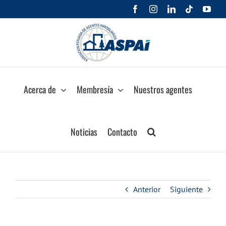
Saltar
Facebook
Instagram
LinkedIn
Tiktok
You
al
contenido
Acerca de
Membresía
Nuestros agentes
Noticias
Contacto
Anterior
Siguiente