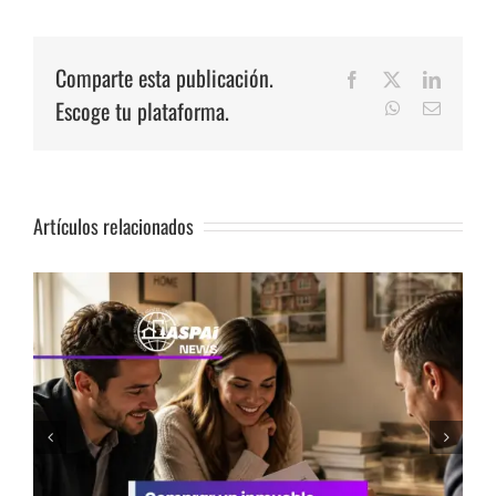
Comparte esta publicación.
Facebook
X
LinkedI
Escoge tu plataforma.
WhatsApp
Correo
electrón
Artículos relacionados
Vivienda: Cinco recomendaciones antes de
decidir comprar un inmueble en Lima