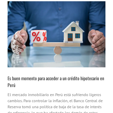
Ver
imagen
más
grande
Es buen momento para acceder a un crédito hipotecario en
Perú
El mercado inmobiliario en Perú está sufriendo ligeros
cambios. Para controlar la inflación, el Banco Central de
Reserva tomó una política de baja de la tasa de interés
de referencia, lo que ha afectado los demás de estos